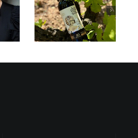
 del Vino
encias de
 España