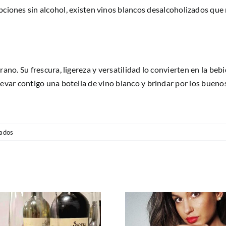
pciones sin alcohol, existen vinos blancos desalcoholizados que 
rano. Su frescura, ligereza y versatilidad lo convierten en la bebi
llevar contigo una botella de vino blanco y brindar por los buen
en
ados
El
Vino
Blanco:
El
Acompañante
Perfecto
del
Verano