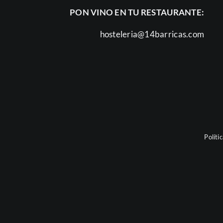
PON VINO EN TU RESTAURANTE:
hosteleria@14barricas.com
Políti