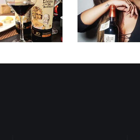
El Vino: Sus
La Influencia
Cualidades y su
y sus Prefer
Esencia en Castilla-La
Consumo en
Mancha