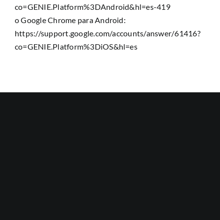
co=GENIE.Platform%3DAndroid&hl=es-419
o Google Chrome para Android:
https://support.google.com/accounts/answer/61416?
co=GENIE.Platform%3DiOS&hl=es