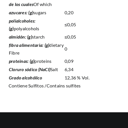
de los cuales
Of which
azucares: (g)
sugars
0,20
polialcoholes:
≤0,05
(g)
polyalcohols
almidón: (g)
starch
≤0,05
fibra alimentaria: (g)
dietary
0
Fibre
proteinas: (g)
proteins
0,09
Cloruro sódico (NaCl)
Salt
6,34
Grado alcohólico
12,36 % Vol.
Contiene Sulfitos /Contains sulfites