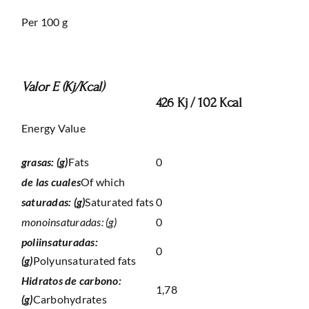
Per 100 g
Valor E (Kj/Kcal)
426 Kj / 102 Kcal
Energy Value
grasas: (g)
Fats
0
de las cuales
Of which
saturadas: (g)
Saturated fats
0
monoinsaturadas: (g)
0
poliinsaturadas:
0
(g)
Polyunsaturated fats
Hidratos de carbono:
1,78
(g)
Carbohydrates