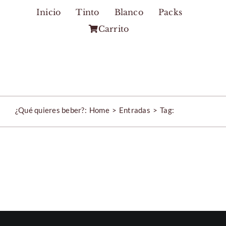
Skip
Inicio
Tinto
Blanco
Packs
to
Carrito
content
¿Qué quieres beber?:
Home
Entradas
Tag: