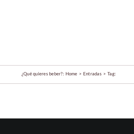
Skip
to
content
¿Qué quieres beber?:
Home
Entradas
Tag: