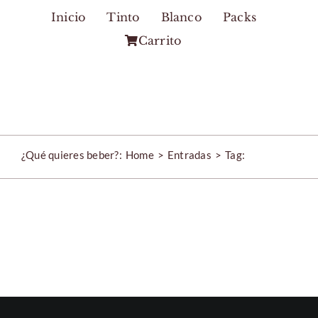
Skip
Inicio
Tinto
Blanco
Packs
to
Carrito
content
¿Qué quieres beber?:
Home
Entradas
Tag: