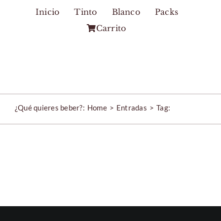
Skip
Inicio
Tinto
Blanco
Packs
to
Carrito
content
¿Qué quieres beber?:
Home
Entradas
Tag: