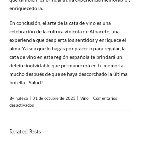
enriquecedora.
En conclusión, el arte de la cata de vino es una
celebración de la cultura vinícola de Albacete, una
experiencia que despierta los sentidos y enriquece el
alma. Ya sea que lo hagas por placer o para regalar, la
cata de vino en esta región española te brindará un
deleite inolvidable que permanecerá en tu memoria
mucho después de que se haya descorchado la última
botella. ¡Salud!
By
nuteco
|
31 de octubre de 2023
|
Vino
|
Comentarios
en
desactivados
El
Arte
de
Related Posts
la
Cata