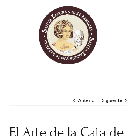
Skip
to
content
Anterior
Siguiente
El Arte de la Cata de